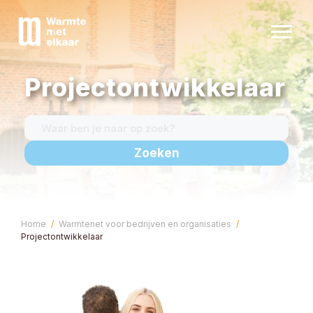
Projectontwikkelaar
Alles over warmtenetten
Warmtenet in jouw buurt
Nieuws
Kennisbank
Zakelijk
Home
Warmtenet voor bedrijven en organisaties
Contact
Projectontwikkelaar