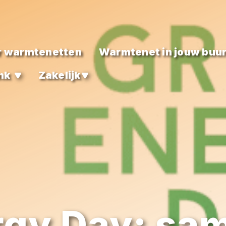
r warmtenetten
Warmtenet in jouw buur
nk
Zakelijk
rgy Day: sa