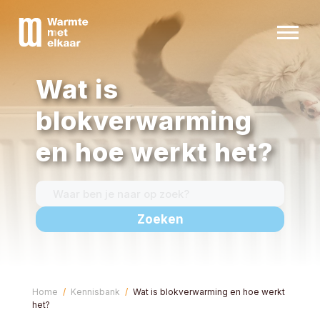
Wat is
Alles over warmtenetten
blokverwarming
Warmtenet in jouw buurt
en hoe werkt het?
Nieuws
Kennisbank
Zakelijk
Contact
Home
Kennisbank
Wat is blokverwarming en hoe werkt
het?