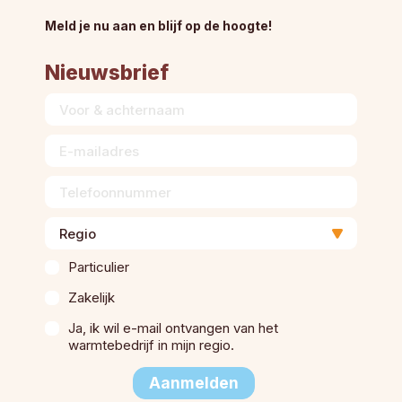
Meld je nu aan en blijf op de hoogte!
Nieuwsbrief
Voor
&
achternaam
Email
Telefoonnummer
Regio
Particulier
Particulier
Zakelijk
Zakelijk
Instemming
Ja, ik wil e-mail ontvangen van het
warmtebedrijf in mijn regio.
Aanmelden