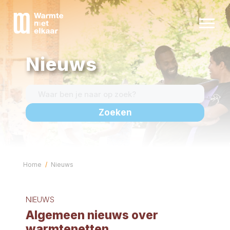
Nieuws
Alles over warmtenetten
Warmtenet in jouw buurt
Nieuws
Kennisbank
Zakelijk
Home
Nieuws
Contact
NIEUWS
Algemeen nieuws over
warmtenetten